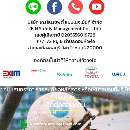
บริษัท เค.เอ็น.เซฟตี้ แมนเนจเม้นท์ จำกัด
(K.N.Safety Management Co., Ltd.)
เลขผู้เสียภาษี 0205556019728
111/71,72 หมู่ 6 ตำบลดอนหัวฬ่อ
อำเภอเมืองชลบุรี จังหวัดชลบุรี 20000
องค์กรชั้นนำที่ให้ความไว้วางใจ
ขอใบเสนอราคา รายละเอียดหลักสูตร หรือเหมาอบรมที่บริษัท
ของท่าน
ติดต่อสอบถาม
033-640-944
knsafety.group@gmail.com