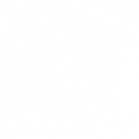
📚 หลั
ปลอด
📝จป.หั
📝จป.บร
📝คปอ.
📝จป.เท
ภาษาไทย
คอร์สทั้