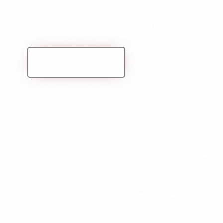
จป. บริหาร ภาษาจีน
รายละเอียดเพิ่มเติม