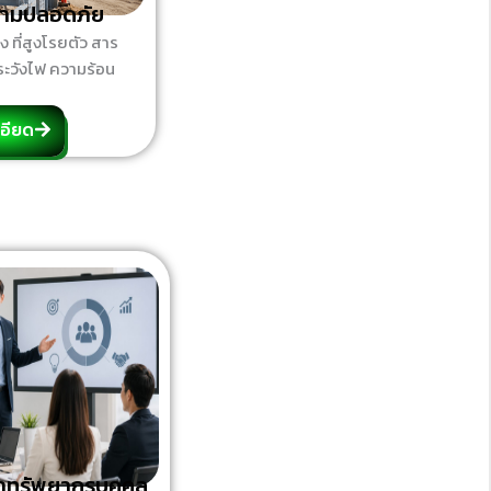
วามปลอดภัย
ูง ที่สูงโรยตัว สาร
ฝ้าระวังไฟ ความร้อน
อียด
าทรัพยากรบุคคล