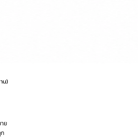
าน)
มาย
ุก