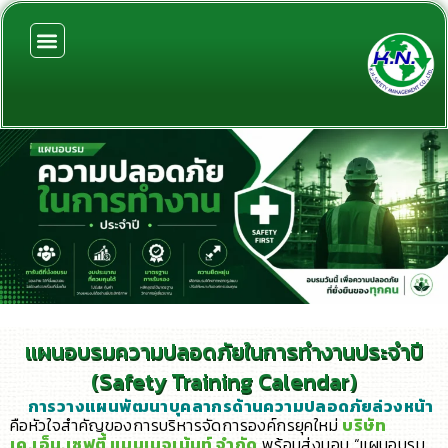
Skip
to
content
แผนอบรมความปลอดภัยในการทำงานประจำปี
(Safety Training Calendar)
การวางแผนพัฒนาบุคลากรด้านความปลอดภัยล่วงหน้า
คือหัวใจสำคัญของการบริหารจัดการองค์กรยุคใหม่
บริษัท
เค.เอ็น.เซฟตี้ แมนเนจเม้นท์ จำกัด
พร้อมส่งมอบ “แผนอบรม