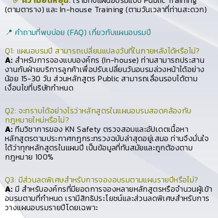
✅ ความยืดหยุ่น:
เรามีทั้งแผนอบรมแบบ Public Training
(ตามตาราง) และ In-house Training (ตามวันเวลาที่ท่านสะดวก)
📍 คำถามที่พบบ่อย (FAQ) เกี่ยวกับแผนอบรมปี
Q1: แผนอบรมปี สามารถเปลี่ยนแปลงวันที่ในภายหลังได้หรือไม่?
A:
สำหรับการจองแบบองค์กร (In-house) ท่านสามารถประสาน
งานกับฝ่ายบริการลูกค้าเพื่อปรับเปลี่ยนวันอบรมล่วงหน้าได้อย่าง
น้อย 15-30 วัน ส่วนหลักสูตร Public สามารถเลื่อนรอบได้ตาม
เงื่อนไขที่บริษัทกำหนด
Q2: จะทราบได้อย่างไรว่าหลักสูตรในแผนอบรมสอดคล้องกับ
กฎหมายใหม่หรือไม่?
A:
ทีมวิชาการของ KN Safety ตรวจสอบและอัปเดตเนื้อหา
หลักสูตรตามประกาศกฎกระทรวงฉบับล่าสุดอยู่เสมอ ท่านจึงมั่นใจ
ได้ว่าทุกหลักสูตรในแผนปี เป็นข้อมูลที่
ทันสมัยและถูกต้องตาม
กฎหมาย 100%
Q3: มีส่วนลดพิเศษสำหรับการจองอบรมตามแผนรายปีหรือไม่?
A:
มี สำหรับองค์กรที่มียอดการจองหลายหลักสูตรหรือจำนวนผู้เข้า
อบรมตามที่กำหนด เรามีสิทธิประโยชน์และส่วนลดพิเศษสำหรับการ
วางแผนอบรมรายปีโดยเฉพาะ