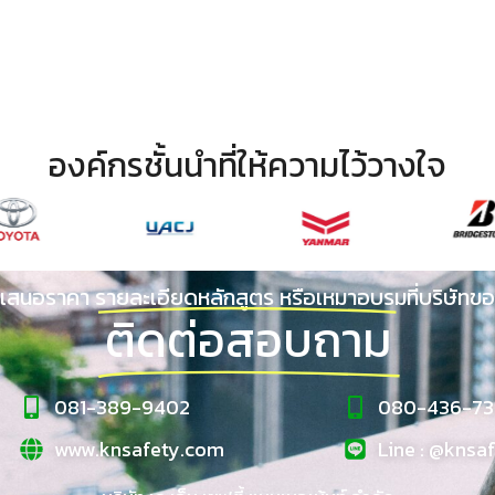
องค์กรชั้นนำที่ให้ความไว้วางใจ
เสนอราคา รายละเอียดหลักสูตร หรือเหมาอบรมที่บริษัทขอ
ติดต่อสอบถาม
081-389-9402
080-436-73
www.knsafety.com
Line : @knsa