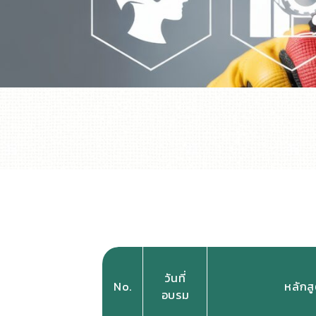
วันที่
No.
หลักส
อบรม