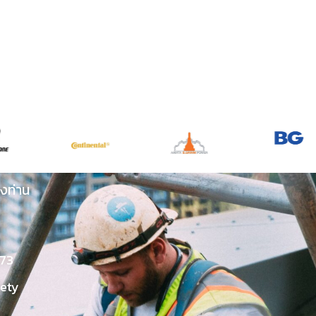
งท่าน
73
fety