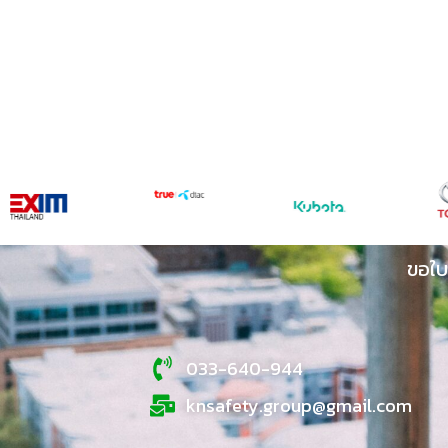
ขอใบ
033-640-944
knsafety.group@gmail.com