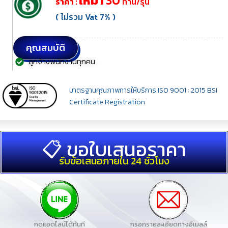
เหมา
30
ราคา :
ท่าน/รุ่น
( ไม่รวม Vat 7% )
คุณสมบัติ
ลูกจ้างพนักงานทุกคน
มาตรฐานคุณภาพการให้บริการ ISO 9001 : 2015 BSI
Certificate Registration
📋 ขอใบเสนอราคา
รับข้อเสนอภายใน 24 ชั่วโมง
กดแอดไลน์ได้ทันที
กรอกรายละเอียดทางอีเมลล์