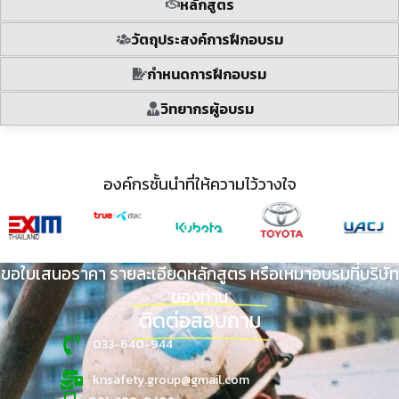
หลักสูตร
วัตถุประสงค์การฝึกอบรม
กำหนดการฝึกอบรม
วิทยากรผู้อบรม
องค์กรชั้นนำที่ให้ความไว้วางใจ
ขอใบเสนอราคา รายละเอียดหลักสูตร หรือเหมาอบรมที่บริษัท
ของท่าน
ติดต่อสอบถาม
033-640-944
knsafety.group@gmail.com