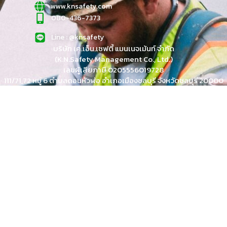
www.knsafety.com
080-436-7373
Line : @knsafety
บริษัท เค.เอ็น.เซฟตี้ แมนเนจเม้นท์ จำกัด
(K.N.Safety Management Co., Ltd.)
เลขผู้เสียภาษี 0205556019728
111/71,72 หมู่ 6 ตำบลดอนหัวฬ่อ อำเภอเมืองชลบุรี จังหวัดชลบุรี 20000