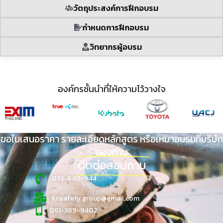
วัตถุประสงค์การฝึกอบรม
กำหนดการฝึกอบรม
วิทยากรผู้อบรม
องค์กรชั้นนำที่ให้ความไว้วางใจ
ขอใบเสนอราคา รายละเอียดหลักสูตร หรือเหมาอบรมที่บริษัท
ของท่าน
ติดต่อสอบถาม
033-640-944
knsafety.group@gmail.com
081-389-9402