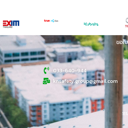
ขอใบ
033-640-944
knsafety.group@gmail.com
11