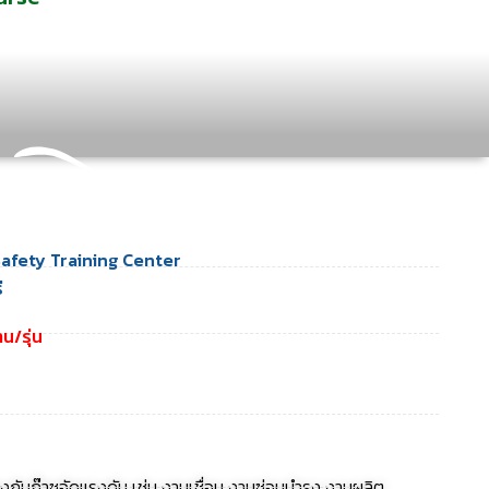
afety Training Center
ี
น/รุ่น
องกับก๊าซอัดแรงดัน เช่น งานเชื่อม งานซ่อมบำรุง งานผลิต