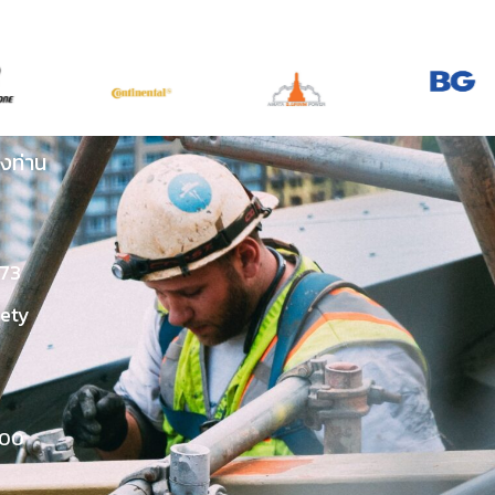
งท่าน
73
fety
000