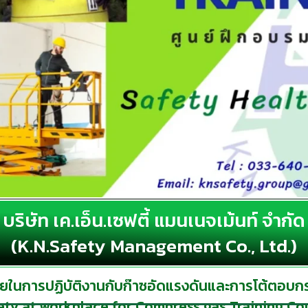
บริษัท เค.เอ็น.เซฟตี้ แมนเนจเม้นท์ จำกัด
(K.N.Safety Management Co., Ltd.)
ในการปฏิบัติงานกับก๊าซอัดแรงดันและการโต้ตอบกรณ
ety at workplace for Compress gas Training Co