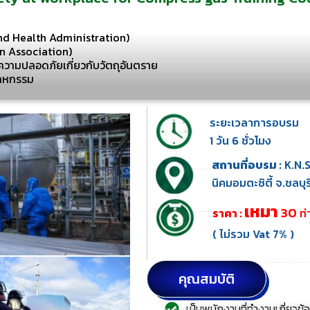
d Health Administration)
n Association)
มปลอดภัยเกี่ยวกับวัตถุอันตราย
สาหกรรม
ระยะเวลาการอบรม
1 วัน 6 ชั่วโมง
สถานที่อบรม :
K.N.S
นิคมอมตะซิตี้ จ.ชลบุร
เหมา
30
ราคา :
ท่า
( ไม่รวม Vat 7% )
คุณสมบัติ
เป็นพนักงานที่ทำงานเกี่ยวข้