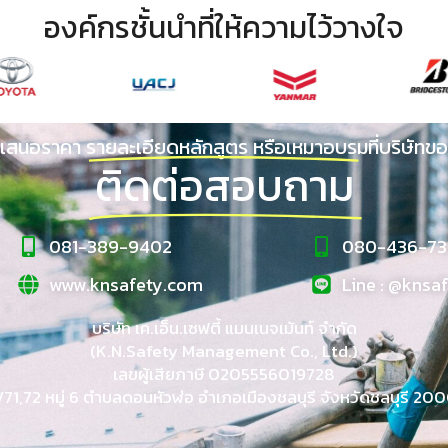
องค์กรชั้นนำที่ให้ความไว้วางใจ
เสนอราคา รายละเอียดหลักสูตร หรือเหมาอบรมที่บริษัทขอ
ติดต่อสอบถาม
081-389-9402
080-436-73
www.knsafety.com
Line : @knsa
บริษัท เค.เอ็น.เซฟตี้ แมนเนจเม้นท์ จำกัด
(K.N.Safety Management Co., Ltd.)
เลขผู้เสียภาษี 0205556019728
1/71,72 หมู่ 6 ตำบลดอนหัวฬ่อ อำเภอเมืองชลบุรี จังหวัดชลบุรี 20