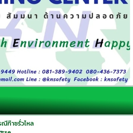
ีก๊าซรั่วไหล
urse