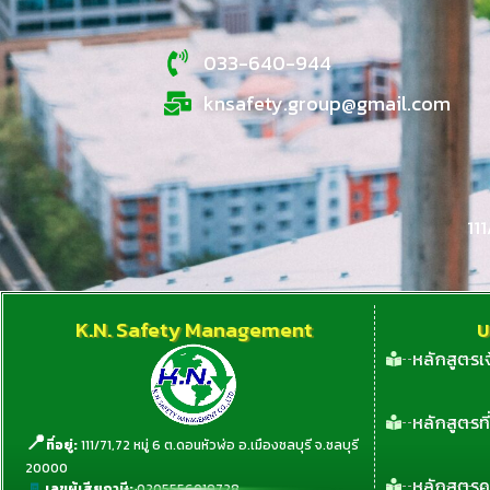
033-640-944
knsafety.group@gmail.com
11
K.N. Safety Management
บ
หลักสูตรเ
หลักสูตรท
📍
ที่อยู่:
111/71,72 หมู่ 6 ต.ดอนหัวฬ่อ อ.เมืองชลบุรี จ.ชลบุรี
20000
หลักสูตร
🧾
เลขผู้เสียภาษี:
0205556019728