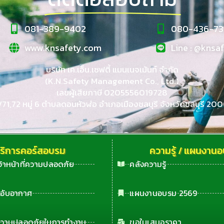
081-389-9402
080-436-73
www.knsafety.com
Line : @knsa
บริษัท เค.เอ็น.เซฟตี้ แมนเนจเม้นท์ จำกัด
(K.N.Safety Management Co., Ltd.)
เลขผู้เสียภาษี 0205556019728
1/71,72 หมู่ 6 ตำบลดอนหัวฬ่อ อำเภอเมืองชลบุรี จังหวัดชลบุรี 20
ริการคอร์สอบรม
ความรู้ / แผนงาน
จ้าหน้าที่ความปลอดภัย
คลังความรู้
ี่อับอากาศ
แผนงานอบรม 2569
ความปลอดภัยในการทำงาน
ขอใบเสนอราคา