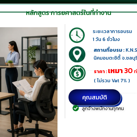
หลักสูตร การยศาสตร์ในที่ทำงาน
ระยะเวลาการอบรม
1 วัน 6 ชั่วโมง
สถานที่อบรม :
K.N.S
นิคมอมตะซิตี้ จ.ชลบุร
เหมา
30
ราคา :
ท่
( ไม่รวม Vat 7% )
คุณสมบัติ
ลูกจ้างพนักงานทุกคน