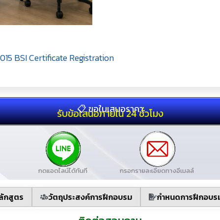
15 BSI Certificate Registration
📋 ขอใบเสนอราคา
รับข้อเสนอภายใน 24 ชั่วโมง
กดแอดไลน์ได้ทันที
กรอกรายละเอียดทางอีเมลล์
ลักสูตร
วัตถุประสงค์การฝึกอบรม
กำหนดการฝึกอบร