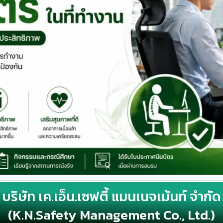
บริษัท เค.เอ็น.เซฟตี้ แมนเนจเม้นท์ จำกัด
(K.N.Safety Management Co., Ltd.)