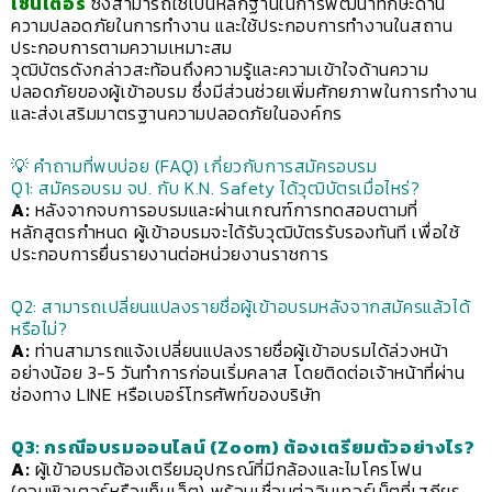
เซ็นเตอร์
ซึ่งสามารถใช้เป็นหลักฐานในการพัฒนาทักษะด้าน
ความปลอดภัยในการทำงาน และใช้ประกอบการทำงานในสถาน
ประกอบการตามความเหมาะสม
วุฒิบัตรดังกล่าวสะท้อนถึงความรู้และความเข้าใจด้านความ
ปลอดภัยของผู้เข้าอบรม ซึ่งมีส่วนช่วยเพิ่มศักยภาพในการทำงาน
และส่งเสริมมาตรฐานความปลอดภัยในองค์กร
💡 คำถามที่พบบ่อย (FAQ) เกี่ยวกับการสมัครอบรม
Q1: สมัครอบรม จป. กับ K.N. Safety ได้วุฒิบัตรเมื่อไหร่?
A:
หลังจากจบการอบรมและผ่านเกณฑ์การทดสอบตามที่
หลักสูตรกำหนด ผู้เข้าอบรมจะได้รับวุฒิบัตรรับรองทันที เพื่อใช้
ประกอบการยื่นรายงานต่อหน่วยงานราชการ
Q2: สามารถเปลี่ยนแปลงรายชื่อผู้เข้าอบรมหลังจากสมัครแล้วได้
หรือไม่?
A:
ท่านสามารถแจ้งเปลี่ยนแปลงรายชื่อผู้เข้าอบรมได้ล่วงหน้า
อย่างน้อย 3-5 วันทำการก่อนเริ่มคลาส โดยติดต่อเจ้าหน้าที่ผ่าน
ช่องทาง LINE หรือเบอร์โทรศัพท์ของบริษัท
Q3: กรณีอบรมออนไลน์ (Zoom) ต้องเตรียมตัวอย่างไร?
A:
ผู้เข้าอบรมต้องเตรียมอุปกรณ์ที่มีกล้องและไมโครโฟน
(คอมพิวเตอร์หรือแท็บเล็ต) พร้อมเชื่อมต่ออินเทอร์เน็ตที่เสถียร