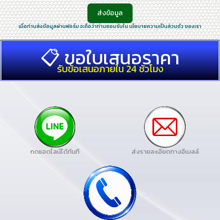
ส่งข้อมูล
เมื่อท่านส่งข้อมูลผ่านฟอร์ม จะถือว่าท่านยอมรับใน นโยบายความเป็นส่วนตัว ของเรา
📋 ขอใบเสนอราคา
รับข้อเสนอภายใน 24 ชั่วโมง
กดแอดไลน์ได้ทันที
ส่งรายละเอียดทางอีเมลล์