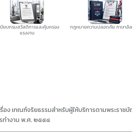
เบียบกรมสวัสดิการและคุ้มครอง
กฎหมายความปลอดภัย ภาษาอั
แรงงาน
ื่อง เกณฑ์จริยธรรมสำหรับผู้ให้บริการตามพระราชบ
ารทำงาน พ.ศ. ๒๕๕๔