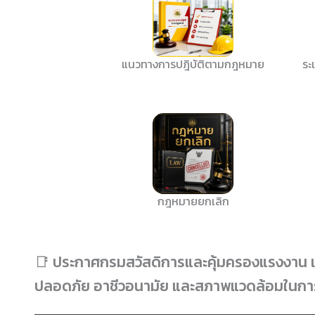
แนวทางการปฎิบัติตามกฎหมาย
ระ
กฎหมายยกเลิก
📑 ประกาศกรมสวัสดิการและคุ้มครองแรงงาน เร
ปลอดภัย อาชีวอนามัย และสภาพแวดล้อมในก